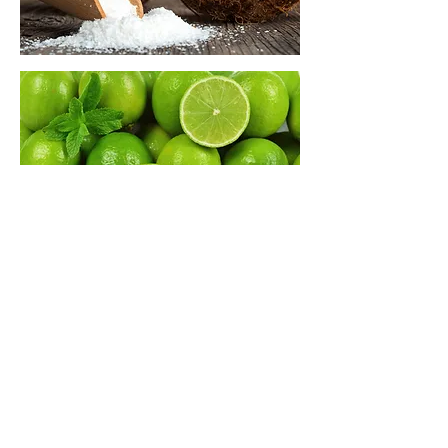
Novisserie - Kuchen
Frankfurt
Leipziger Straße 39
60487 Frankfurt/Main
info@novisserie.de