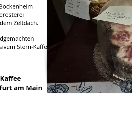
l Bockenheim
eerösterei
 dem Zeltdach.
andgemachten
sivem Stern-Kaffee
 Kaffee
kfurt am Main
Novisserie - Kuchen Frankfurt