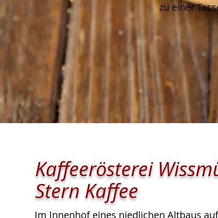
zu
einer
Tass
Kaffeerösterei Wissmü
Stern Kaffee
Im Innenhof eines niedlichen Altbaus au