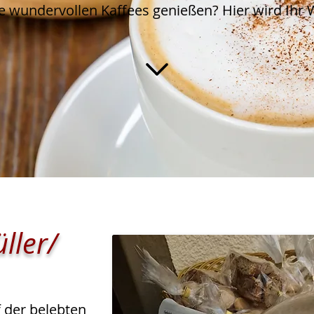
e wundervollen Kaffees genießen? Hier wird Ihr 
ller/
f der belebten