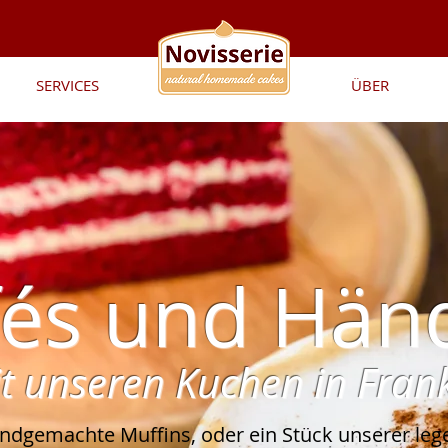
SERVICES
Novisserie
ÜBER
és und Hän
it unseren Kuchen in Fran
ndgemachte Muffins, oder ein Stück unserer le