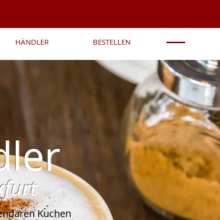
HÄNDLER
BESTELLEN
dler
kfurt
gendären Kuchen